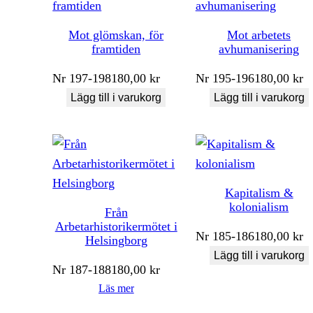
Mot glömskan, för
Mot arbetets
framtiden
avhumanisering
Nr
197-198
180,00
kr
Nr
195-196
180,00
kr
Lägg till i varukorg
Lägg till i varukorg
Kapitalism &
kolonialism
Från
Arbetarhistorikermötet i
Nr
185-186
180,00
kr
Helsingborg
Lägg till i varukorg
Nr
187-188
180,00
kr
Läs mer