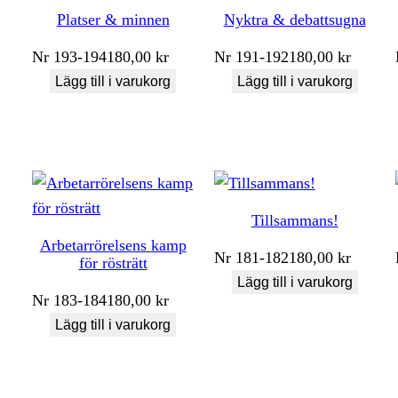
Platser & minnen
Nyktra & debattsugna
Nr
193-194
180,00
kr
Nr
191-192
180,00
kr
Lägg till i varukorg
Lägg till i varukorg
Tillsammans!
Arbetarrörelsens kamp
Nr
181-182
180,00
kr
för rösträtt
Lägg till i varukorg
Nr
183-184
180,00
kr
Lägg till i varukorg