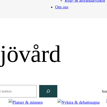
Köp- & användarvilkor
Om oss
ljövård
rch
Sor