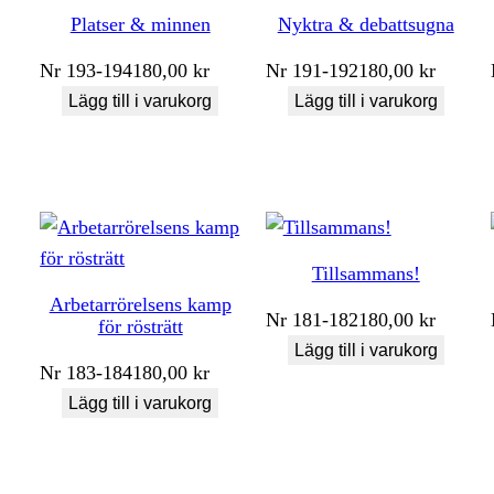
Platser & minnen
Nyktra & debattsugna
Nr
193-194
180,00
kr
Nr
191-192
180,00
kr
Lägg till i varukorg
Lägg till i varukorg
Tillsammans!
Arbetarrörelsens kamp
Nr
181-182
180,00
kr
för rösträtt
Lägg till i varukorg
Nr
183-184
180,00
kr
Lägg till i varukorg