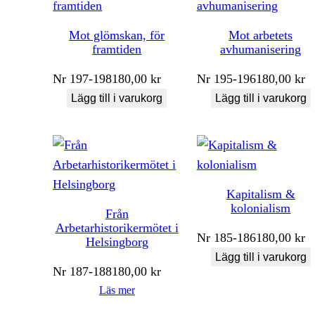
Mot glömskan, för
Mot arbetets
framtiden
avhumanisering
Nr
197-198
180,00
kr
Nr
195-196
180,00
kr
Lägg till i varukorg
Lägg till i varukorg
Kapitalism &
kolonialism
Från
Arbetarhistorikermötet i
Nr
185-186
180,00
kr
Helsingborg
Lägg till i varukorg
Nr
187-188
180,00
kr
Läs mer