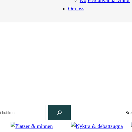
Köp- & användarvilkor
Om oss
rch
Sor