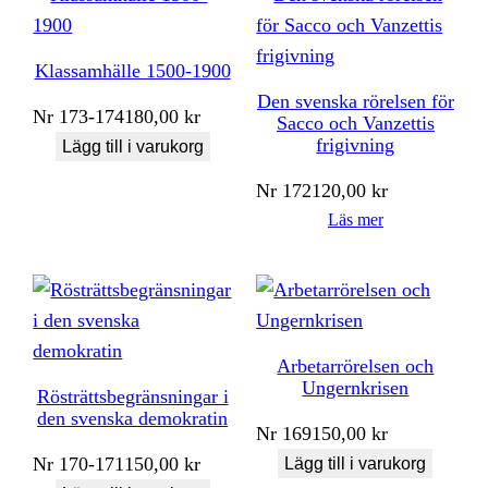
Klassamhälle 1500-1900
Den svenska rörelsen för
Nr
173-174
180,00
kr
Sacco och Vanzettis
frigivning
Lägg till i varukorg
Nr
172
120,00
kr
Läs mer
Arbetarrörelsen och
Ungernkrisen
Rösträttsbegränsningar i
den svenska demokratin
Nr
169
150,00
kr
Nr
170-171
150,00
kr
Lägg till i varukorg