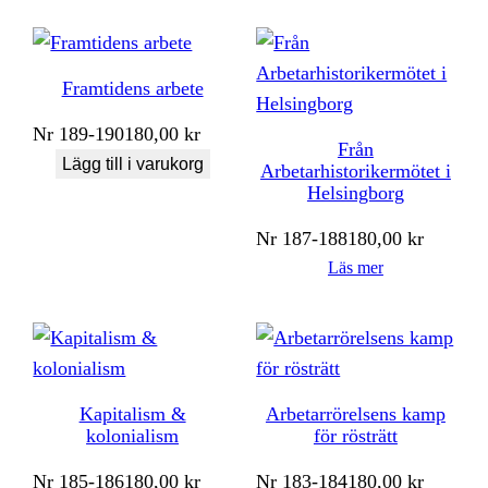
Framtidens arbete
Nr
189-190
180,00
kr
Från
Lägg till i varukorg
Arbetarhistorikermötet i
Helsingborg
Nr
187-188
180,00
kr
Läs mer
Kapitalism &
Arbetarrörelsens kamp
kolonialism
för rösträtt
Nr
185-186
180,00
kr
Nr
183-184
180,00
kr