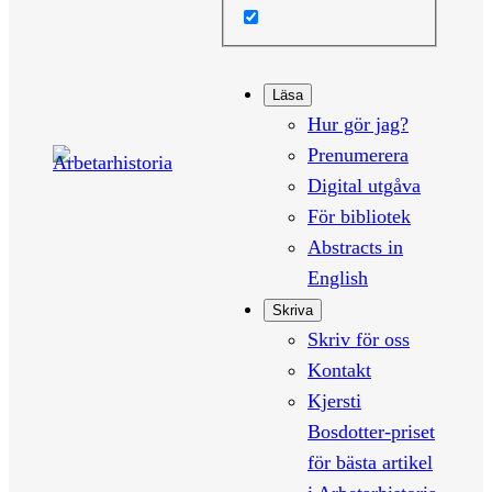
Läsa
Hur gör jag?
Prenumerera
Digital utgåva
För bibliotek
Abstracts in
English
Skriva
Skriv för oss
Kontakt
Kjersti
Bosdotter-priset
för bästa artikel