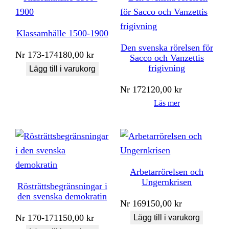
Klassamhälle 1500-1900
Den svenska rörelsen för
Nr
173-174
180,00
kr
Sacco och Vanzettis
frigivning
Lägg till i varukorg
Nr
172
120,00
kr
Läs mer
Arbetarrörelsen och
Ungernkrisen
Rösträttsbegränsningar i
den svenska demokratin
Nr
169
150,00
kr
Nr
170-171
150,00
kr
Lägg till i varukorg