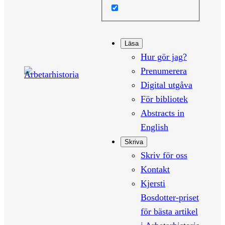
Läsa
Hur gör jag?
Prenumerera
Digital utgåva
För bibliotek
Abstracts in
English
Skriva
Skriv för oss
Kontakt
Kjersti
Bosdotter-priset
för bästa artikel