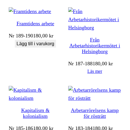
Framtidens arbete
Nr
189-190
180,00
kr
Från
Lägg till i varukorg
Arbetarhistorikermötet i
Helsingborg
Nr
187-188
180,00
kr
Läs mer
Kapitalism &
Arbetarrörelsens kamp
kolonialism
för rösträtt
Nr
185-186
180,00
kr
Nr
183-184
180,00
kr