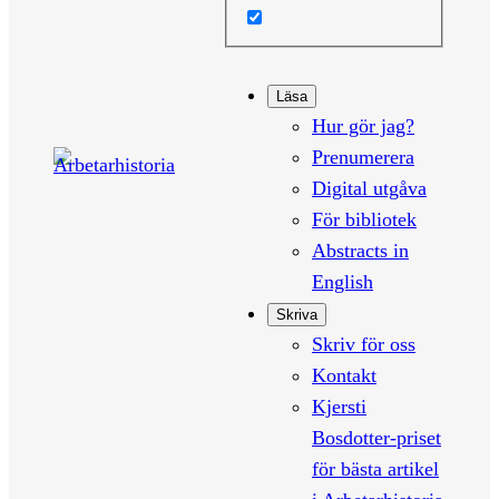
Läsa
Hur gör jag?
Prenumerera
Digital utgåva
För bibliotek
Abstracts in
English
Skriva
Skriv för oss
Kontakt
Kjersti
Bosdotter-priset
för bästa artikel