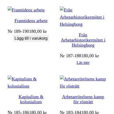
Framtidens arbete
Nr
189-190
180,00
kr
Från
Lägg till i varukorg
Arbetarhistorikermötet i
Helsingborg
Nr
187-188
180,00
kr
Läs mer
Kapitalism &
Arbetarrörelsens kamp
kolonialism
för rösträtt
Nr
185-186
180,00
kr
Nr
183-184
180,00
kr