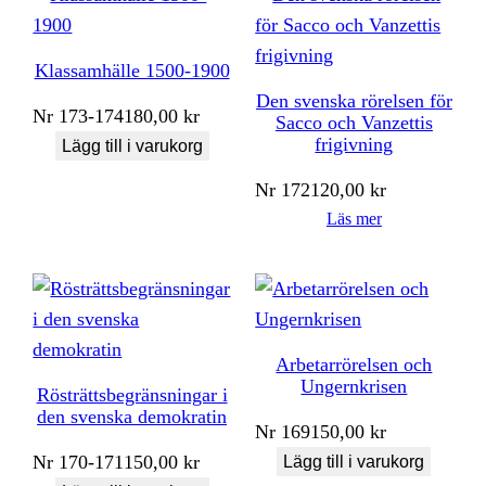
Klassamhälle 1500-1900
Den svenska rörelsen för
Nr
173-174
180,00
kr
Sacco och Vanzettis
frigivning
Lägg till i varukorg
Nr
172
120,00
kr
Läs mer
Arbetarrörelsen och
Ungernkrisen
Rösträttsbegränsningar i
den svenska demokratin
Nr
169
150,00
kr
Nr
170-171
150,00
kr
Lägg till i varukorg