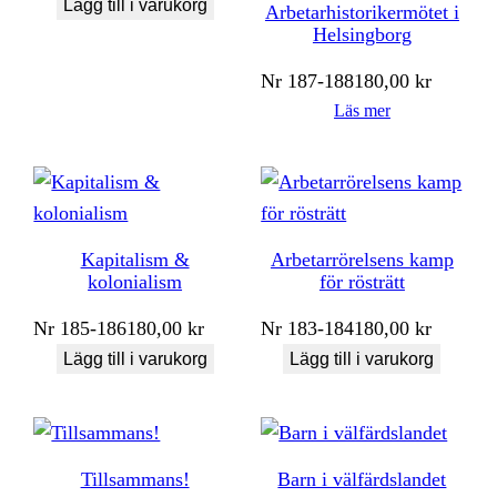
Lägg till i varukorg
Arbetarhistorikermötet i
Helsingborg
Nr
187-188
180,00
kr
Läs mer
Kapitalism &
Arbetarrörelsens kamp
kolonialism
för rösträtt
Nr
185-186
180,00
kr
Nr
183-184
180,00
kr
Lägg till i varukorg
Lägg till i varukorg
Tillsammans!
Barn i välfärdslandet