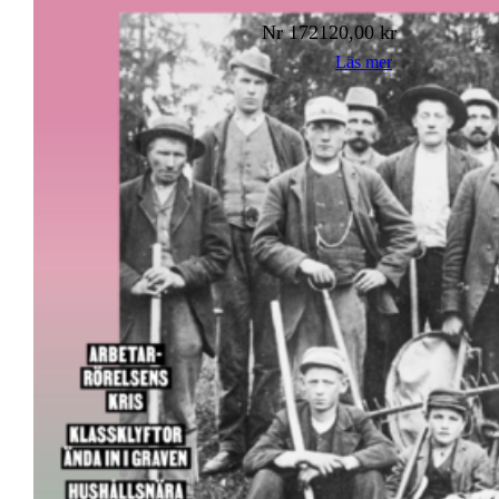
Nr
172
120,00
kr
Läs mer