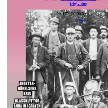
frigivning
Nr
172
120,00
kr
Läs mer