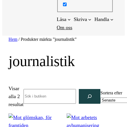
Läsa
Skriva
Handla
Om oss
Hem
/ Produkter märkta ”journalistik”
journalistik
Visar
Search
Sortera efter
alla 2
Sortera
resultat
efter
senaste