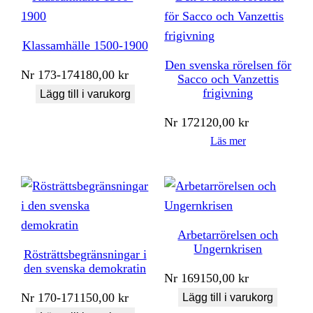
Klassamhälle 1500-1900
Den svenska rörelsen för
Nr
173-174
180,00
kr
Sacco och Vanzettis
frigivning
Lägg till i varukorg
Nr
172
120,00
kr
Läs mer
Arbetarrörelsen och
Ungernkrisen
Rösträttsbegränsningar i
den svenska demokratin
Nr
169
150,00
kr
Nr
170-171
150,00
kr
Lägg till i varukorg