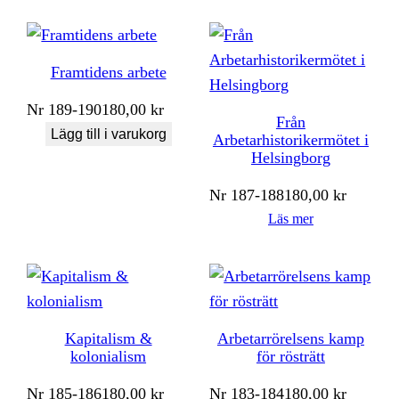
Framtidens arbete
Nr
189-190
180,00
kr
Från
Lägg till i varukorg
Arbetarhistorikermötet i
Helsingborg
Nr
187-188
180,00
kr
Läs mer
Kapitalism &
Arbetarrörelsens kamp
kolonialism
för rösträtt
Nr
185-186
180,00
kr
Nr
183-184
180,00
kr