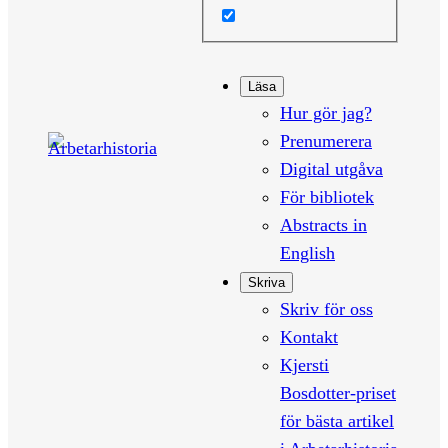
Läsa
Hur gör jag?
Prenumerera
Digital utgåva
För bibliotek
Abstracts in
English
Skriva
Skriv för oss
Kontakt
Kjersti
Bosdotter-priset
för bästa artikel