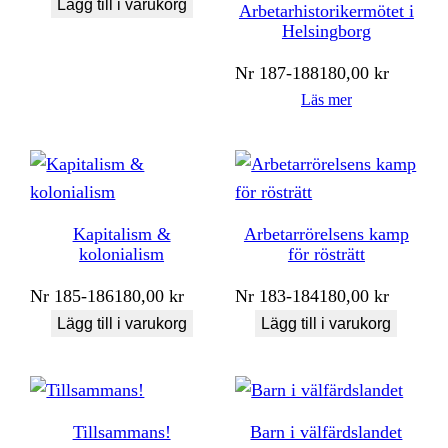
Lägg till i varukorg
Arbetarhistorikermötet i
Helsingborg
Nr
187-188
180,00
kr
Läs mer
Kapitalism &
Arbetarrörelsens kamp
kolonialism
för rösträtt
Nr
185-186
180,00
kr
Nr
183-184
180,00
kr
Lägg till i varukorg
Lägg till i varukorg
Tillsammans!
Barn i välfärdslandet