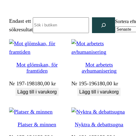
Endast ett
Search
Sortera eft
sökresultat
Mot glömskan, för
Mot arbetets
framtiden
avhumanisering
Nr
197-198
180,00
kr
Nr
195-196
180,00
kr
Lägg till i varukorg
Lägg till i varukorg
Platser & minnen
Nyktra & debattsugna