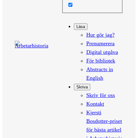
Läsa
Hur gör jag?
Prenumerera
Digital utgåva
För bibliotek
Abstracts in
English
Skriva
Skriv för oss
Kontakt
Kjersti
Bosdotter-priset
för bästa artikel