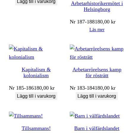
Lägg till i varukorg
Arbetarhistorikermötet i
Helsingborg
Nr
187-188
180,00
kr
Läs mer
Kapitalism &
Arbetarrörelsens kamp
kolonialism
för rösträtt
Nr
185-186
180,00
kr
Nr
183-184
180,00
kr
Lägg till i varukorg
Lägg till i varukorg
Tillsammans!
Barn i välfärdslandet