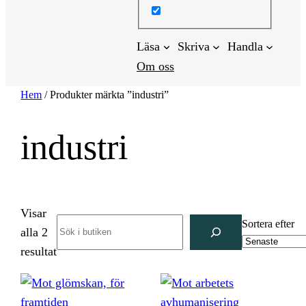
Läsa
Skriva
Handla
Om oss
Hem
/ Produkter märkta ”industri”
industri
Visar
Search
Sortera efter
alla 2
Sortera
resultat
efter
senaste