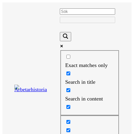
Hoppa
till
innehåll
Exact matches only
Search in title
Search in content