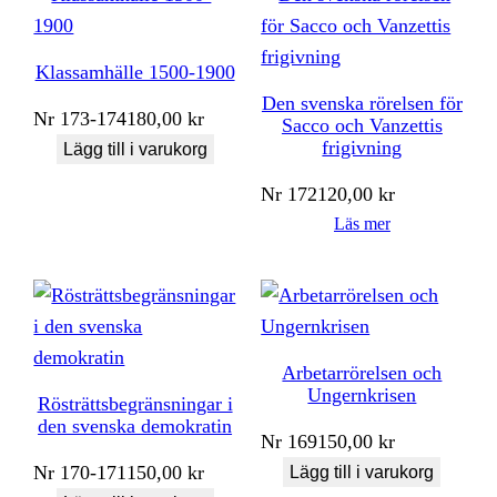
Klassamhälle 1500-1900
Den svenska rörelsen för
Nr
173-174
180,00
kr
Sacco och Vanzettis
frigivning
Lägg till i varukorg
Nr
172
120,00
kr
Läs mer
Arbetarrörelsen och
Ungernkrisen
Rösträttsbegränsningar i
den svenska demokratin
Nr
169
150,00
kr
Nr
170-171
150,00
kr
Lägg till i varukorg