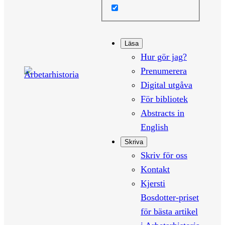
Läsa
Hur gör jag?
Prenumerera
Digital utgåva
För bibliotek
Abstracts in
English
Skriva
Skriv för oss
Kontakt
Kjersti
Bosdotter-priset
för bästa artikel