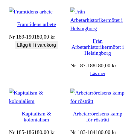
Framtidens arbete
Nr
189-190
180,00
kr
Från
Lägg till i varukorg
Arbetarhistorikermötet i
Helsingborg
Nr
187-188
180,00
kr
Läs mer
Kapitalism &
Arbetarrörelsens kamp
kolonialism
för rösträtt
Nr
185-186
180,00
kr
Nr
183-184
180,00
kr