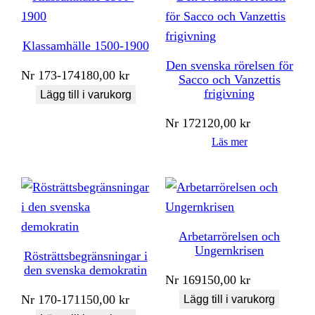
Klassamhälle 1500-1900
Den svenska rörelsen för
Nr
173-174
180,00
kr
Sacco och Vanzettis
frigivning
Lägg till i varukorg
Nr
172
120,00
kr
Läs mer
Arbetarrörelsen och
Ungernkrisen
Rösträttsbegränsningar i
den svenska demokratin
Nr
169
150,00
kr
Nr
170-171
150,00
kr
Lägg till i varukorg