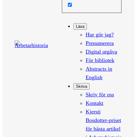
Läsa
Hur gör jag?
Prenumerera
Digital utgåva
För bibliotek
Abstracts in
English
Skriva
Skriv för oss
Kontakt
Kjersti
Bosdotter-priset
för bästa artikel