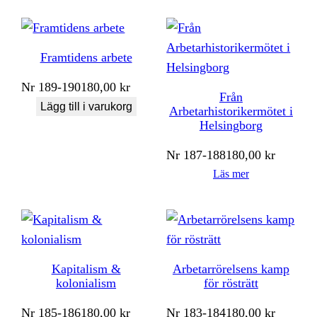
Framtidens arbete
Nr
189-190
180,00
kr
Från
Lägg till i varukorg
Arbetarhistorikermötet i
Helsingborg
Nr
187-188
180,00
kr
Läs mer
Kapitalism &
Arbetarrörelsens kamp
kolonialism
för rösträtt
Nr
185-186
180,00
kr
Nr
183-184
180,00
kr