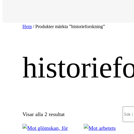
Hem
/ Produkter märkta ”historieforskning”
historief
Sear
Sortera
Visar alla 2 resultat
efter
senaste