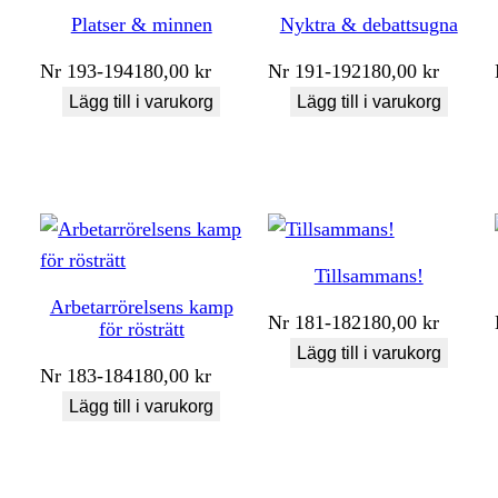
Platser & minnen
Nyktra & debattsugna
Nr
193-194
180,00
kr
Nr
191-192
180,00
kr
Lägg till i varukorg
Lägg till i varukorg
Tillsammans!
Arbetarrörelsens kamp
Nr
181-182
180,00
kr
för rösträtt
Lägg till i varukorg
Nr
183-184
180,00
kr
Lägg till i varukorg