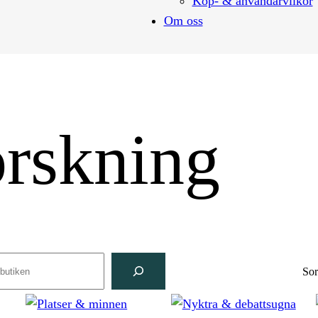
Köp- & användarvilkor
Om oss
orskning
ch
Sor