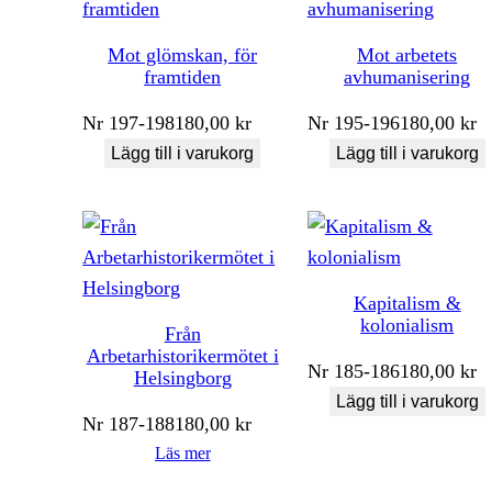
Mot glömskan, för
Mot arbetets
framtiden
avhumanisering
Nr
197-198
180,00
kr
Nr
195-196
180,00
kr
Lägg till i varukorg
Lägg till i varukorg
Kapitalism &
kolonialism
Från
Arbetarhistorikermötet i
Nr
185-186
180,00
kr
Helsingborg
Lägg till i varukorg
Nr
187-188
180,00
kr
Läs mer