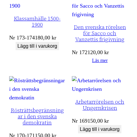
Klassamhälle 1500-
1900
Den svenska rörelsen
för Sacco och
Nr
173-174
180,00
kr
Vanzettis frigivning
Lägg till i varukorg
Nr
172
120,00
kr
Läs mer
Arbetarrörelsen och
Ungernkrisen
Rösträttsbegränsning
ar i den svenska
Nr
169
150,00
kr
demokratin
Lägg till i varukorg
Nr
170-171
150,00
kr