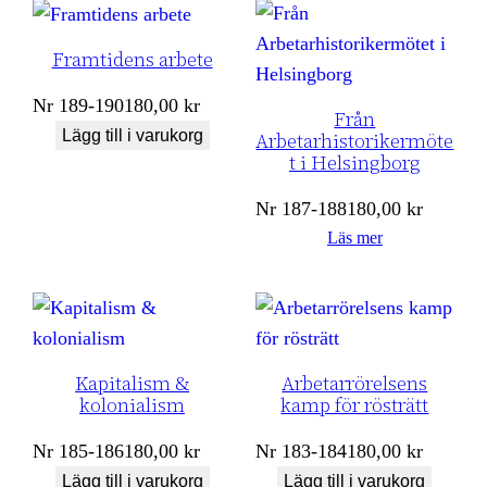
Framtidens arbete
Nr
189-190
180,00
kr
Från
Lägg till i varukorg
Arbetarhistorikermöte
t i Helsingborg
Nr
187-188
180,00
kr
Läs mer
Kapitalism &
Arbetarrörelsens
kolonialism
kamp för rösträtt
Nr
185-186
180,00
kr
Nr
183-184
180,00
kr
Lägg till i varukorg
Lägg till i varukorg