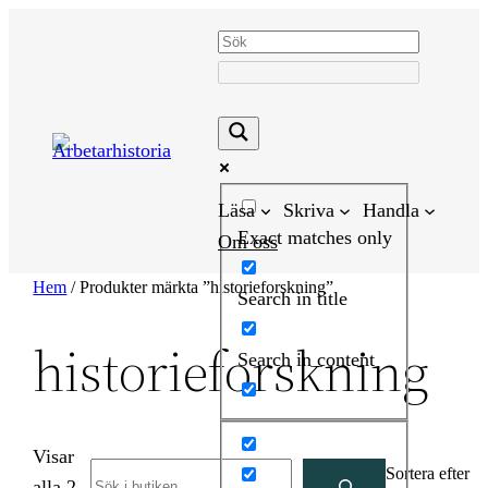
Hoppa
till
innehåll
Läsa
Skriva
Handla
Exact matches only
Om oss
Hem
/ Produkter märkta ”historieforskning”
Search in title
historieforskning
Search in content
Visar
Search
Sortera efter
alla 2