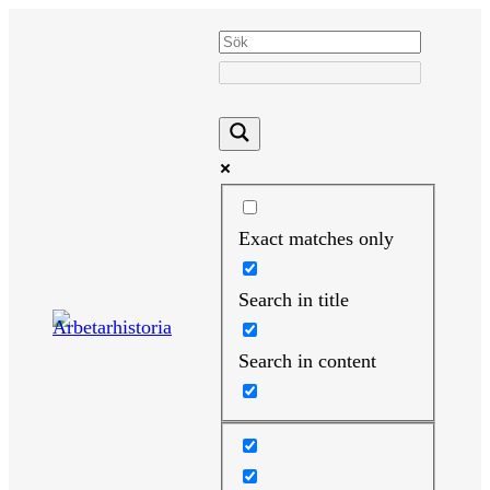
Hoppa
till
innehåll
Exact matches only
Search in title
Search in content