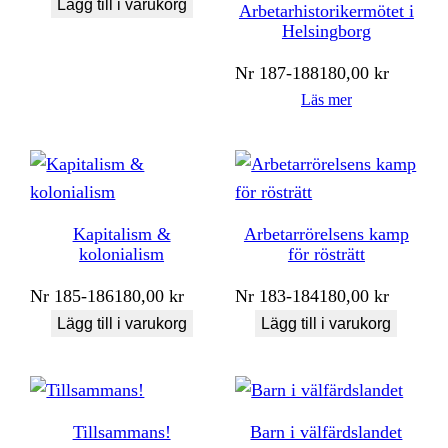
Lägg till i varukorg
Arbetarhistorikermötet i
Helsingborg
Nr
187-188
180,00
kr
Läs mer
Kapitalism &
Arbetarrörelsens kamp
kolonialism
för rösträtt
Nr
185-186
180,00
kr
Nr
183-184
180,00
kr
Lägg till i varukorg
Lägg till i varukorg
Tillsammans!
Barn i välfärdslandet