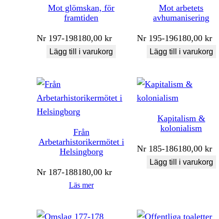
Mot glömskan, för
Mot arbetets
framtiden
avhumanisering
Nr
197-198
180,00
kr
Nr
195-196
180,00
kr
Lägg till i varukorg
Lägg till i varukorg
Kapitalism &
kolonialism
Från
Arbetarhistorikermötet i
Nr
185-186
180,00
kr
Helsingborg
Lägg till i varukorg
Nr
187-188
180,00
kr
Läs mer