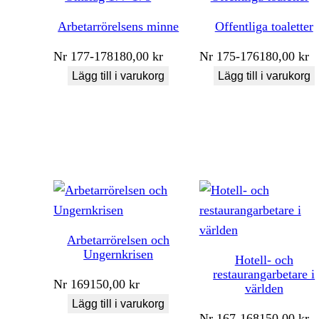
Arbetarrörelsens minne
Offentliga toaletter
Nr
177-178
180,00
kr
Nr
175-176
180,00
kr
Lägg till i varukorg
Lägg till i varukorg
Arbetarrörelsen och
Ungernkrisen
Hotell- och
restaurangarbetare i
Nr
169
150,00
kr
världen
Lägg till i varukorg
Nr
167-168
150,00
kr