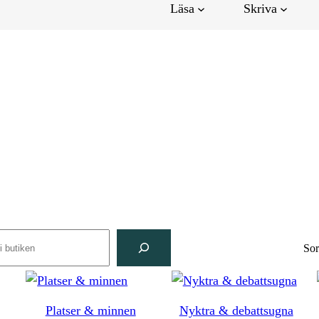
Läsa
Skriva
rch
Sor
Platser & minnen
Nyktra & debattsugna