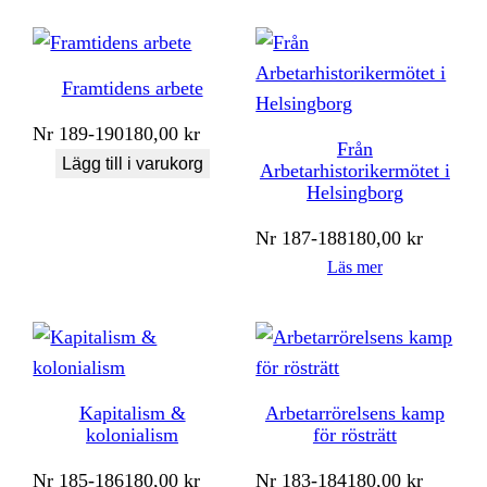
Framtidens arbete
Nr
189-190
180,00
kr
Från
Lägg till i varukorg
Arbetarhistorikermötet i
Helsingborg
Nr
187-188
180,00
kr
Läs mer
Kapitalism &
Arbetarrörelsens kamp
kolonialism
för rösträtt
Nr
185-186
180,00
kr
Nr
183-184
180,00
kr