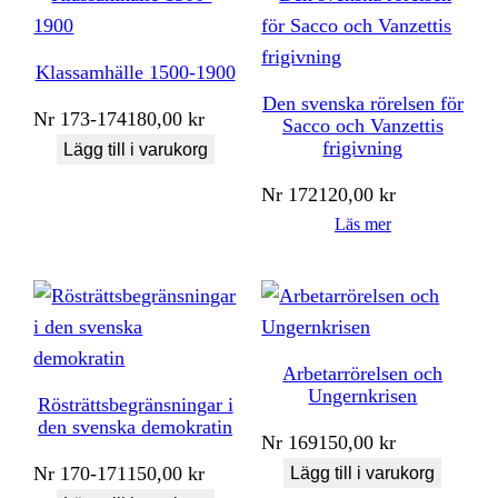
Klassamhälle 1500-1900
Den svenska rörelsen för
Nr
173-174
180,00
kr
Sacco och Vanzettis
frigivning
Lägg till i varukorg
Nr
172
120,00
kr
Läs mer
Arbetarrörelsen och
Ungernkrisen
Rösträttsbegränsningar i
den svenska demokratin
Nr
169
150,00
kr
Nr
170-171
150,00
kr
Lägg till i varukorg