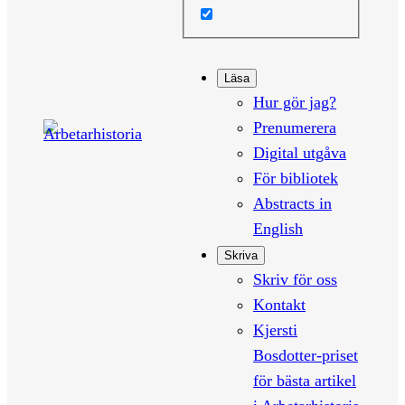
Läsa
Hur gör jag?
Prenumerera
Digital utgåva
För bibliotek
Abstracts in
English
Skriva
Skriv för oss
Kontakt
Kjersti
Bosdotter-priset
för bästa artikel