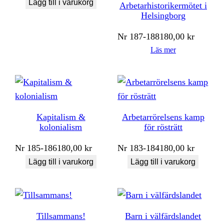
Lägg till i varukorg
Arbetarhistorikermötet i
Helsingborg
Nr
187-188
180,00
kr
Läs mer
Kapitalism &
Arbetarrörelsens kamp
kolonialism
för rösträtt
Nr
185-186
180,00
kr
Nr
183-184
180,00
kr
Lägg till i varukorg
Lägg till i varukorg
Tillsammans!
Barn i välfärdslandet