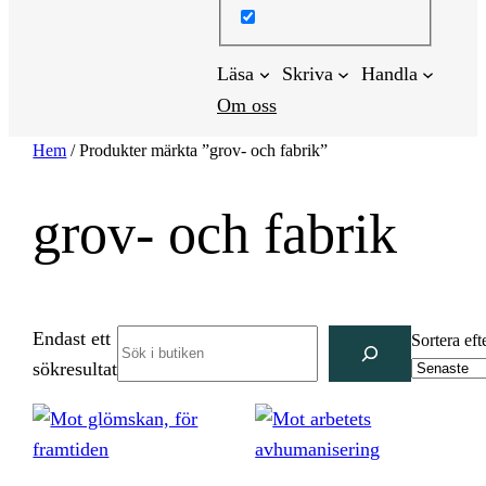
Läsa
Skriva
Handla
Om oss
Hem
/ Produkter märkta ”grov- och fabrik”
grov- och fabrik
Endast ett
Search
Sortera eft
sökresultat