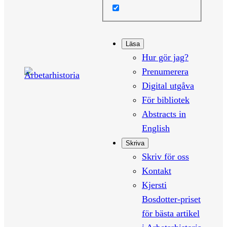
Läsa
Hur gör jag?
Prenumerera
Digital utgåva
För bibliotek
Abstracts in
English
Skriva
Skriv för oss
Kontakt
Kjersti
Bosdotter-priset
för bästa artikel