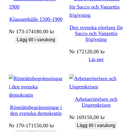
Klassamhälle 1500-1900
Den svenska rörelsen för
Nr
173-174
180,00
kr
Sacco och Vanzettis
frigivning
Lägg till i varukorg
Nr
172
120,00
kr
Läs mer
Arbetarrörelsen och
Ungernkrisen
Rösträttsbegränsningar i
den svenska demokratin
Nr
169
150,00
kr
Nr
170-171
150,00
kr
Lägg till i varukorg