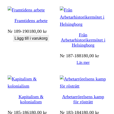
Framtidens arbete
Nr
189-190
180,00
kr
Från
Lägg till i varukorg
Arbetarhistorikermötet i
Helsingborg
Nr
187-188
180,00
kr
Läs mer
Kapitalism &
Arbetarrörelsens kamp
kolonialism
för rösträtt
Nr
185-186
180,00
kr
Nr
183-184
180,00
kr