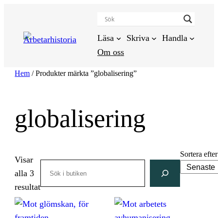
Hoppa
till
innehåll
Läsa
Skriva
Handla
Om oss
Hem
/ Produkter märkta ”globalisering”
globalisering
Sortera efter
Visar
Search
alla 3
Sortera
resultat
efter
senaste