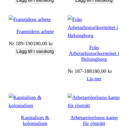
Lägg till i varukorg
Lägg till i varukorg
Framtidens arbete
Nr
189-190
180,00
kr
Från
Lägg till i varukorg
Arbetarhistorikermötet i
Helsingborg
Nr
187-188
180,00
kr
Läs mer
Kapitalism &
Arbetarrörelsens kamp
kolonialism
för rösträtt