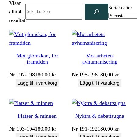
Visar
Search
Sortera efter
alla 4
Sortera
resultat
efter
senaste
Mot glömskan, för
Mot arbetets
framtiden
avhumanisering
Nr
197-198
180,00
kr
Nr
195-196
180,00
kr
Lägg till i varukorg
Lägg till i varukorg
Platser & minnen
Nyktra & debattsugna
Nr
193-194
180,00
kr
Nr
191-192
180,00
kr