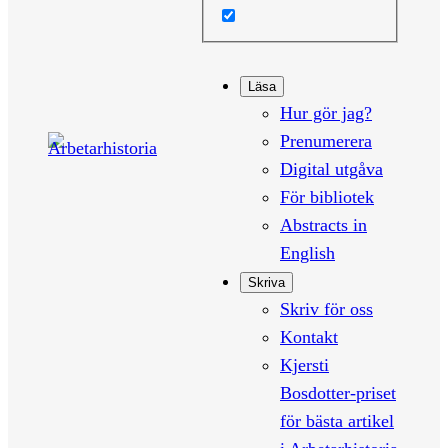
Läsa
Hur gör jag?
Prenumerera
Digital utgåva
För bibliotek
Abstracts in
English
Skriva
Skriv för oss
Kontakt
Kjersti
Bosdotter-priset
för bästa artikel