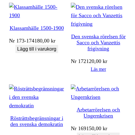
Klassamhälle 1500-1900
Den svenska rörelsen för
Nr
173-174
180,00
kr
Sacco och Vanzettis
frigivning
Lägg till i varukorg
Nr
172
120,00
kr
Läs mer
Arbetarrörelsen och
Ungernkrisen
Rösträttsbegränsningar i
den svenska demokratin
Nr
169
150,00
kr