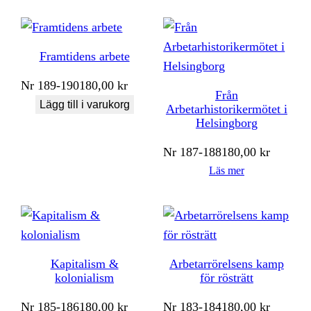
Framtidens arbete
Nr
189-190
180,00
kr
Från
Lägg till i varukorg
Arbetarhistorikermötet i
Helsingborg
Nr
187-188
180,00
kr
Läs mer
Kapitalism &
Arbetarrörelsens kamp
kolonialism
för rösträtt
Nr
185-186
180,00
kr
Nr
183-184
180,00
kr