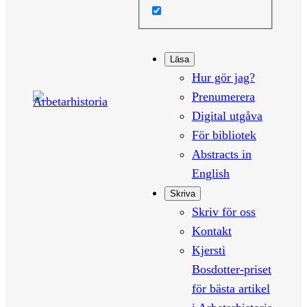
Läsa
Hur gör jag?
Prenumerera
Digital utgåva
För bibliotek
Abstracts in
English
Skriva
Skriv för oss
Kontakt
Kjersti
Bosdotter-priset
för bästa artikel