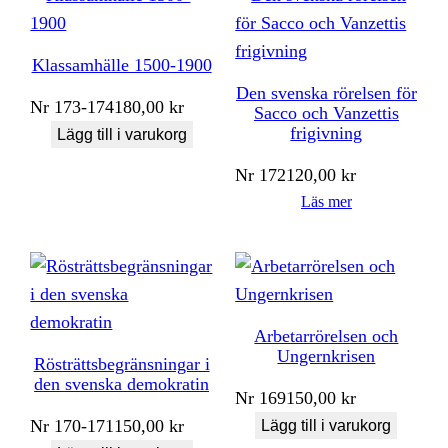
Klassamhälle 1500-1900
Den svenska rörelsen för
Nr
173-174
180,00
kr
Sacco och Vanzettis
frigivning
Lägg till i varukorg
Nr
172
120,00
kr
Läs mer
Arbetarrörelsen och
Ungernkrisen
Rösträttsbegränsningar i
den svenska demokratin
Nr
169
150,00
kr
Nr
170-171
150,00
kr
Lägg till i varukorg