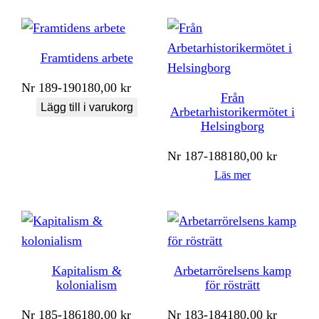
Framtidens arbete
Nr
189-190
180,00
kr
Från
Lägg till i varukorg
Arbetarhistorikermötet i
Helsingborg
Nr
187-188
180,00
kr
Läs mer
Kapitalism &
Arbetarrörelsens kamp
kolonialism
för rösträtt
Nr
185-186
180,00
kr
Nr
183-184
180,00
kr