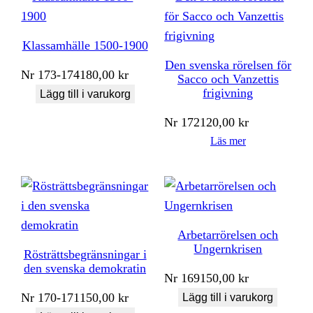
Klassamhälle 1500-1900
Den svenska rörelsen för
Nr
173-174
180,00
kr
Sacco och Vanzettis
frigivning
Lägg till i varukorg
Nr
172
120,00
kr
Läs mer
Arbetarrörelsen och
Ungernkrisen
Rösträttsbegränsningar i
den svenska demokratin
Nr
169
150,00
kr
Nr
170-171
150,00
kr
Lägg till i varukorg