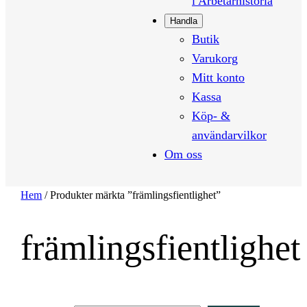
i Arbetarhistoria
Handla
Butik
Varukorg
Mitt konto
Kassa
Köp- &
användarvilkor
Om oss
Hem
/ Produkter märkta ”främlingsfientlighet”
främlingsfientlighet