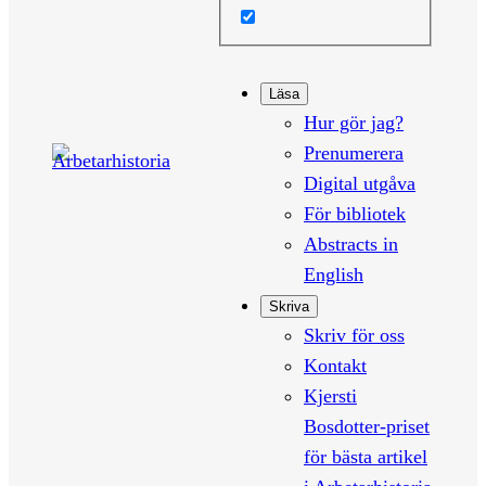
Läsa
Hur gör jag?
Prenumerera
Digital utgåva
För bibliotek
Abstracts in
English
Skriva
Skriv för oss
Kontakt
Kjersti
Bosdotter-priset
för bästa artikel