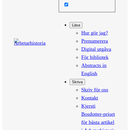
Läsa
Hur gör jag?
Prenumerera
Digital utgåva
För bibliotek
Abstracts in
English
Skriva
Skriv för oss
Kontakt
Kjersti
Bosdotter-priset
för bästa artikel