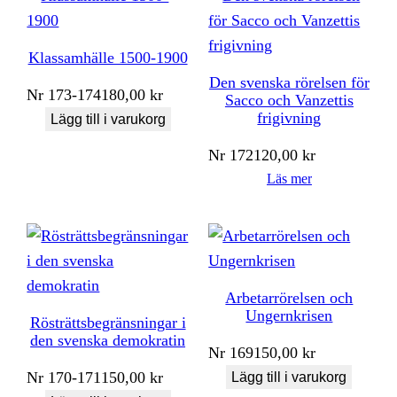
Klassamhälle 1500-1900
Den svenska rörelsen för
Nr
173-174
180,00
kr
Sacco och Vanzettis
frigivning
Lägg till i varukorg
Nr
172
120,00
kr
Läs mer
Arbetarrörelsen och
Ungernkrisen
Rösträttsbegränsningar i
den svenska demokratin
Nr
169
150,00
kr
Nr
170-171
150,00
kr
Lägg till i varukorg