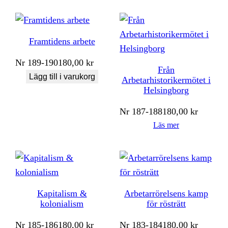
Framtidens arbete
Nr
189-190
180,00
kr
Från
Lägg till i varukorg
Arbetarhistorikermötet i
Helsingborg
Nr
187-188
180,00
kr
Läs mer
Kapitalism &
Arbetarrörelsens kamp
kolonialism
för rösträtt
Nr
185-186
180,00
kr
Nr
183-184
180,00
kr