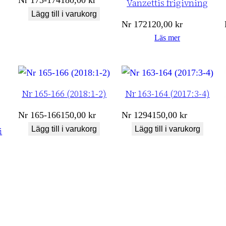
Nr
173-174
180,00
kr
Vanzettis frigivning
Lägg till i varukorg
Nr
172
120,00
kr
Läs mer
Nr 165-166 (2018:1-2)
Nr 163-164 (2017:3-4)
Nr
165-166
150,00
kr
Nr
1294
150,00
kr
Lägg till i varukorg
Lägg till i varukorg
i