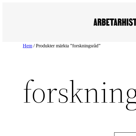
Hoppa
till
innehåll
Hem
/ Produkter märkta ”forskningsråd”
forsknin