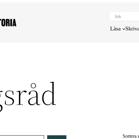
Läsa
Skriv
gsråd
Sortera 