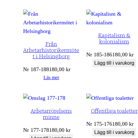
Kapitalism &
kolonialism
Från
Arbetarhistorikermöte
Nr
185-186
180,00
kr
t i Helsingborg
Lägg till i varukorg
Nr
187-188
180,00
kr
Läs mer
Arbetarrörelsens
Offentliga toaletter
minne
Nr
175-176
180,00
kr
Nr
177-178
180,00
kr
Lägg till i varukorg