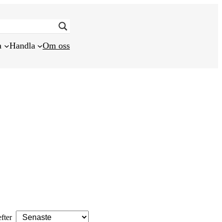
a
Handla
Om oss
efter