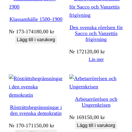
Klassamhälle 1500-1900
Den svenska rörelsen för
Nr
173-174
180,00
kr
Sacco och Vanzettis
frigivning
Lägg till i varukorg
Nr
172
120,00
kr
Läs mer
Arbetarrörelsen och
Ungernkrisen
Rösträttsbegränsningar i
den svenska demokratin
Nr
169
150,00
kr
Nr
170-171
150,00
kr
Lägg till i varukorg