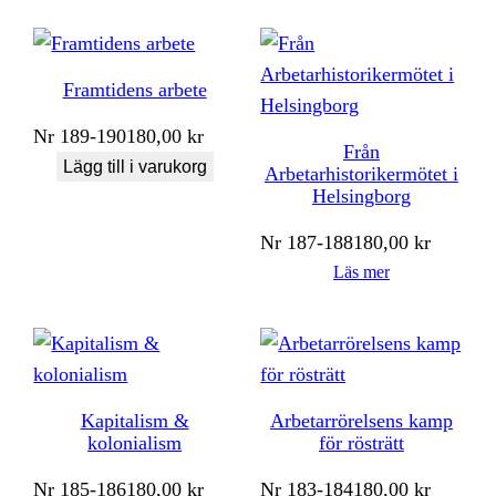
Framtidens arbete
Nr
189-190
180,00
kr
Från
Lägg till i varukorg
Arbetarhistorikermötet i
Helsingborg
Nr
187-188
180,00
kr
Läs mer
Kapitalism &
Arbetarrörelsens kamp
kolonialism
för rösträtt
Nr
185-186
180,00
kr
Nr
183-184
180,00
kr