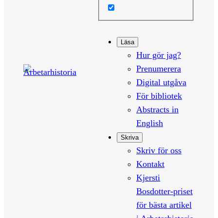
Läsa
Hur gör jag?
Prenumerera
Digital utgåva
För bibliotek
Abstracts in
English
Skriva
Skriv för oss
Kontakt
Kjersti
Bosdotter-priset
för bästa artikel