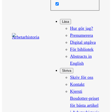
Läsa
Hur gör jag?
Prenumerera
Digital utgåva
För bibliotek
Abstracts in
English
Skriva
Skriv för oss
Kontakt
Kjersti
Bosdotter-priset
för bästa artikel