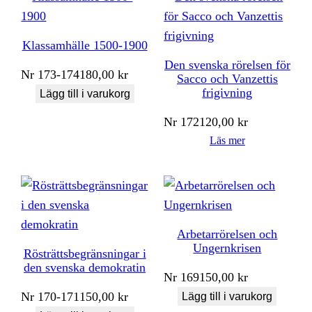
Klassamhälle 1500-1900
Den svenska rörelsen för
Nr
173-174
180,00
kr
Sacco och Vanzettis
frigivning
Lägg till i varukorg
Nr
172
120,00
kr
Läs mer
Arbetarrörelsen och
Ungernkrisen
Rösträttsbegränsningar i
den svenska demokratin
Nr
169
150,00
kr
Nr
170-171
150,00
kr
Lägg till i varukorg