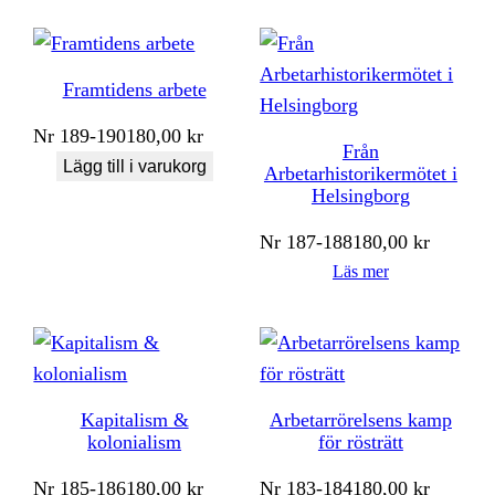
Framtidens arbete
Nr
189-190
180,00
kr
Från
Lägg till i varukorg
Arbetarhistorikermötet i
Helsingborg
Nr
187-188
180,00
kr
Läs mer
Kapitalism &
Arbetarrörelsens kamp
kolonialism
för rösträtt
Nr
185-186
180,00
kr
Nr
183-184
180,00
kr