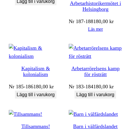
Lägg till i varukorg
Arbetarhistorikermötet i
Helsingborg
Nr
187-188
180,00
kr
Läs mer
Kapitalism &
Arbetarrörelsens kamp
kolonialism
för rösträtt
Nr
185-186
180,00
kr
Nr
183-184
180,00
kr
Lägg till i varukorg
Lägg till i varukorg
Tillsammans!
Barn i välfärdslandet