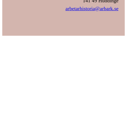
141 49 Huddinge
arbetarhistoria@arbark.se