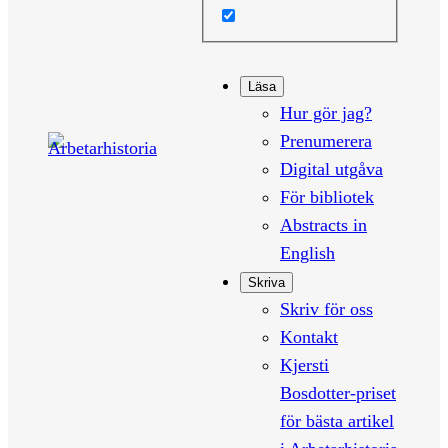
Läsa
Hur gör jag?
Prenumerera
Digital utgåva
För bibliotek
Abstracts in
English
Skriva
Skriv för oss
Kontakt
Kjersti
Bosdotter-priset
för bästa artikel