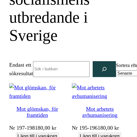
utbredande i
Sverige
Endast ett
Search
Sortera eft
sökresultat
Mot glömskan, för
Mot arbetets
framtiden
avhumanisering
Nr
197-198
180,00
kr
Nr
195-196
180,00
kr
Lägg till i varukorg
Lägg till i varukorg