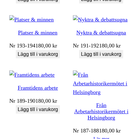
Platser & minnen
Nyktra & debattsugna
Nr
193-194
180,00
kr
Nr
191-192
180,00
kr
Lägg till i varukorg
Lägg till i varukorg
Framtidens arbete
Nr
189-190
180,00
kr
Från
Lägg till i varukorg
Arbetarhistorikermötet i
Helsingborg
Nr
187-188
180,00
kr
Läs mer