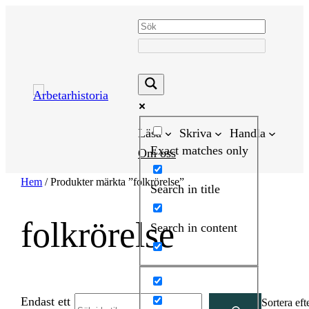
Hoppa
till
innehåll
Läsa
Skriva
Handla
Exact matches only
Om oss
Hem
/ Produkter märkta ”folkrörelse”
Search in title
folkrörelse
Search in content
Endast ett
Search
Sortera eft