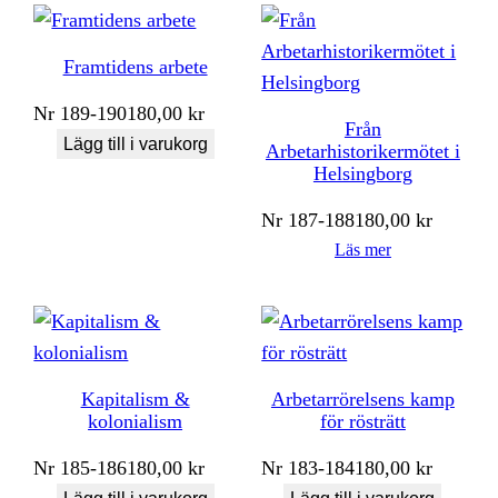
Framtidens arbete
Nr
189-190
180,00
kr
Från
Lägg till i varukorg
Arbetarhistorikermötet i
Helsingborg
Nr
187-188
180,00
kr
Läs mer
Kapitalism &
Arbetarrörelsens kamp
kolonialism
för rösträtt
Nr
185-186
180,00
kr
Nr
183-184
180,00
kr