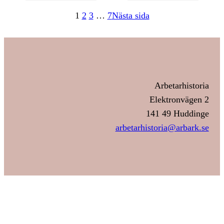
1
2
3
…
7
Nästa sida
Arbetarhistoria
Elektronvägen 2
141 49 Huddinge
arbetarhistoria@arbark.se