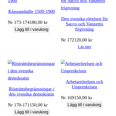
Klassamhälle 1500-1900
Den svenska rörelsen för
Nr
173-174
180,00
kr
Sacco och Vanzettis
frigivning
Lägg till i varukorg
Nr
172
120,00
kr
Läs mer
Arbetarrörelsen och
Ungernkrisen
Rösträttsbegränsningar i
den svenska demokratin
Nr
169
150,00
kr
Nr
170-171
150,00
kr
Lägg till i varukorg
Lägg till i varukorg