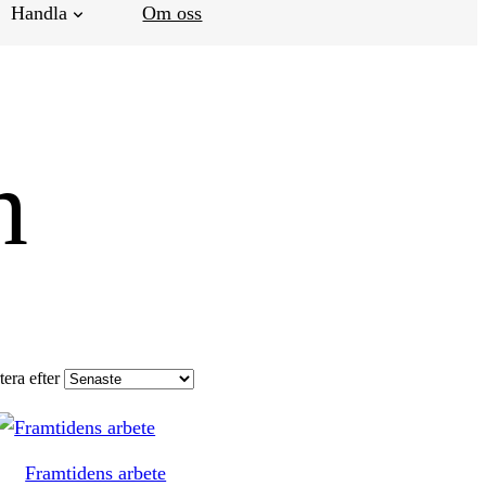
Handla
Om oss
n
tera efter
Framtidens arbete