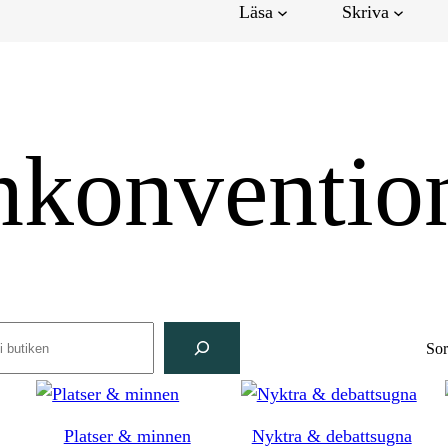
Läsa
Skriva
nkonventio
rch
Sor
Platser & minnen
Nyktra & debattsugna