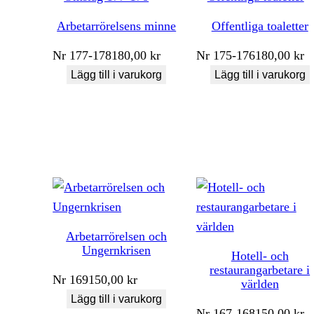
Arbetarrörelsens minne
Offentliga toaletter
Nr
177-178
180,00
kr
Nr
175-176
180,00
kr
Lägg till i varukorg
Lägg till i varukorg
Arbetarrörelsen och
Ungernkrisen
Hotell- och
restaurangarbetare i
Nr
169
150,00
kr
världen
Lägg till i varukorg
Nr
167-168
150,00
kr