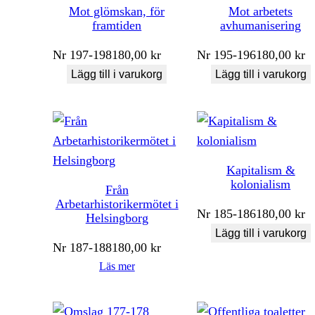
Mot glömskan, för
Mot arbetets
framtiden
avhumanisering
Nr
197-198
180,00
kr
Nr
195-196
180,00
kr
Lägg till i varukorg
Lägg till i varukorg
Kapitalism &
kolonialism
Från
Arbetarhistorikermötet i
Nr
185-186
180,00
kr
Helsingborg
Lägg till i varukorg
Nr
187-188
180,00
kr
Läs mer