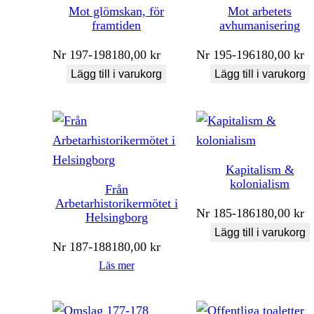
Mot glömskan, för
Mot arbetets
framtiden
avhumanisering
Nr
197-198
180,00
kr
Nr
195-196
180,00
kr
Lägg till i varukorg
Lägg till i varukorg
Kapitalism &
kolonialism
Från
Arbetarhistorikermötet i
Nr
185-186
180,00
kr
Helsingborg
Lägg till i varukorg
Nr
187-188
180,00
kr
Läs mer