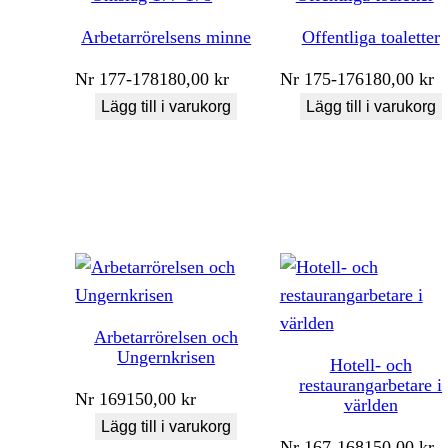
Arbetarrörelsens minne
Offentliga toaletter
Nr
177-178
180,00
kr
Nr
175-176
180,00
kr
Lägg till i varukorg
Lägg till i varukorg
Arbetarrörelsen och
Ungernkrisen
Hotell- och
restaurangarbetare i
Nr
169
150,00
kr
världen
Lägg till i varukorg
Nr
167-168
150,00
kr