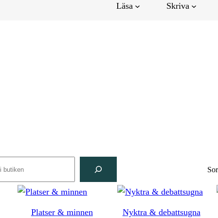
Läsa
Skriva
rch
Sor
Platser & minnen
Nyktra & debattsugna