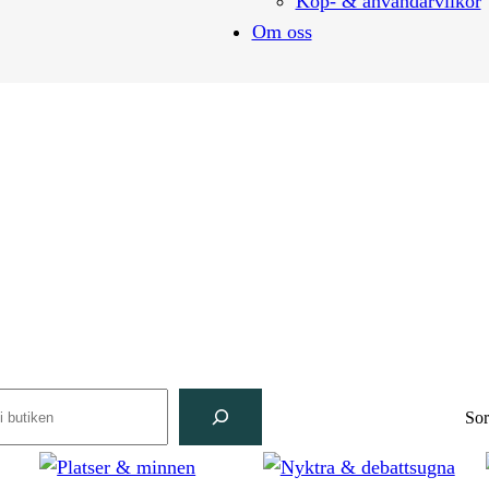
Köp- & användarvilkor
Om oss
rch
Sor