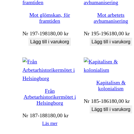
Mot glömskan, för
Mot arbetets
framtiden
avhumanisering
Nr
197-198
180,00
kr
Nr
195-196
180,00
kr
Lägg till i varukorg
Lägg till i varukorg
Kapitalism &
kolonialism
Från
Arbetarhistorikermötet i
Nr
185-186
180,00
kr
Helsingborg
Lägg till i varukorg
Nr
187-188
180,00
kr
Läs mer