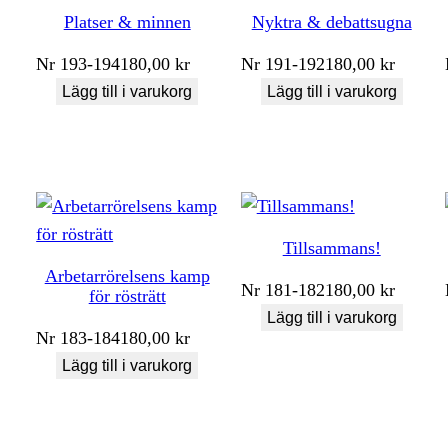
Platser & minnen
Nyktra & debattsugna
Nr
193-194
180,00
kr
Nr
191-192
180,00
kr
Lägg till i varukorg
Lägg till i varukorg
Tillsammans!
Arbetarrörelsens kamp
Nr
181-182
180,00
kr
för rösträtt
Lägg till i varukorg
Nr
183-184
180,00
kr
Lägg till i varukorg