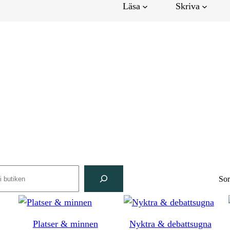
Läsa
Skriva
rch
Sor
Platser & minnen
Nyktra & debattsugna