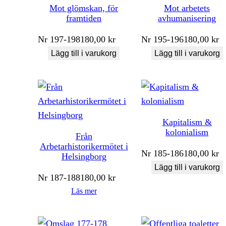
Mot glömskan, för
Mot arbetets
framtiden
avhumanisering
Nr
197-198
180,00
kr
Nr
195-196
180,00
kr
Lägg till i varukorg
Lägg till i varukorg
Kapitalism &
kolonialism
Från
Arbetarhistorikermötet i
Nr
185-186
180,00
kr
Helsingborg
Lägg till i varukorg
Nr
187-188
180,00
kr
Läs mer