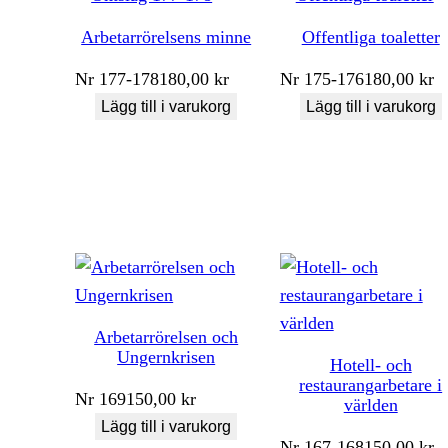
Arbetarrörelsens minne
Offentliga toaletter
Nr
177-178
180,00
kr
Nr
175-176
180,00
kr
Lägg till i varukorg
Lägg till i varukorg
Arbetarrörelsen och
Ungernkrisen
Hotell- och
restaurangarbetare i
Nr
169
150,00
kr
världen
Lägg till i varukorg
Nr
167-168
150,00
kr