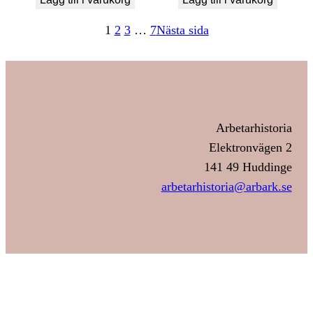
1
2
3
…
7
Nästa sida
Arbetarhistoria
Elektronvägen 2
141 49 Huddinge
arbetarhistoria@arbark.se