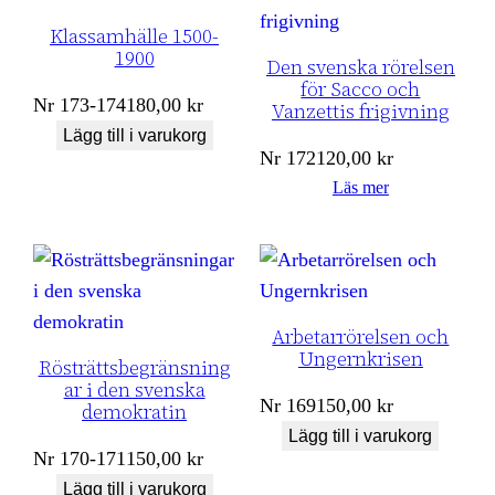
Klassamhälle 1500-
1900
Den svenska rörelsen
för Sacco och
Nr
173-174
180,00
kr
Vanzettis frigivning
Lägg till i varukorg
Nr
172
120,00
kr
Läs mer
Arbetarrörelsen och
Ungernkrisen
Rösträttsbegränsning
ar i den svenska
Nr
169
150,00
kr
demokratin
Lägg till i varukorg
Nr
170-171
150,00
kr
Lägg till i varukorg