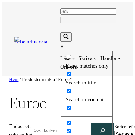
Hoppa
till
innehåll
Läsa
Skriva
Handla
Exact matches only
Om oss
Hem
/ Produkter märkta ”Euroc”
Search in title
Euroc
Search in content
Endast ett
Search
Sortera eft
sökresultat