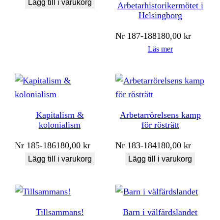
Lägg till i varukorg
Arbetarhistorikermötet i
Helsingborg
Nr
187-188
180,00
kr
Läs mer
Kapitalism &
Arbetarrörelsens kamp
kolonialism
för rösträtt
Nr
185-186
180,00
kr
Nr
183-184
180,00
kr
Lägg till i varukorg
Lägg till i varukorg
Tillsammans!
Barn i välfärdslandet