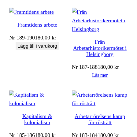
Framtidens arbete
Nr
189-190
180,00
kr
Från
Lägg till i varukorg
Arbetarhistorikermötet i
Helsingborg
Nr
187-188
180,00
kr
Läs mer
Kapitalism &
Arbetarrörelsens kamp
kolonialism
för rösträtt
Nr
185-186
180,00
kr
Nr
183-184
180,00
kr