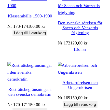
Klassamhälle 1500-1900
Den svenska rörelsen för
Nr
173-174
180,00
kr
Sacco och Vanzettis
frigivning
Lägg till i varukorg
Nr
172
120,00
kr
Läs mer
Arbetarrörelsen och
Ungernkrisen
Rösträttsbegränsningar i
den svenska demokratin
Nr
169
150,00
kr
Nr
170-171
150,00
kr
Lägg till i varukorg