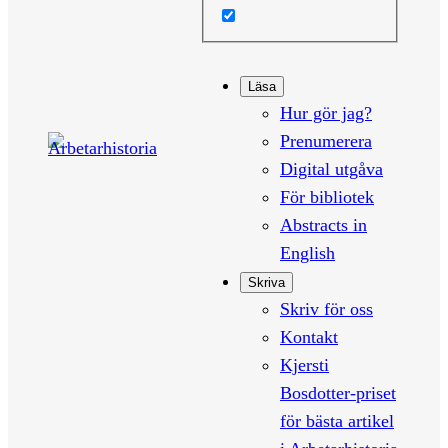
Läsa
Hur gör jag?
Prenumerera
Digital utgåva
För bibliotek
Abstracts in
English
Skriva
Skriv för oss
Kontakt
Kjersti
Bosdotter-priset
för bästa artikel