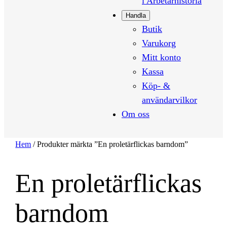
i Arbetarhistoria
Handla
Butik
Varukorg
Mitt konto
Kassa
Köp- &
användarvilkor
Om oss
Hem
/ Produkter märkta ”En proletärflickas barndom”
En proletärflickas
barndom