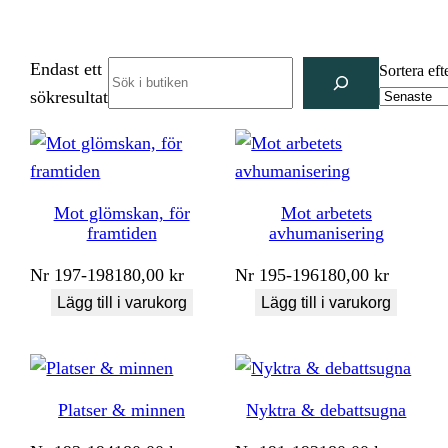
Endast ett
Search
Sortera eft
sökresultat
Mot glömskan, för
Mot arbetets
framtiden
avhumanisering
Nr
197-198
180,00
kr
Nr
195-196
180,00
kr
Lägg till i varukorg
Lägg till i varukorg
Platser & minnen
Nyktra & debattsugna