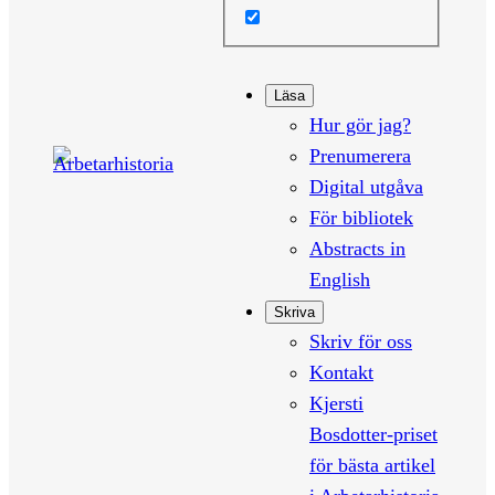
Läsa
Hur gör jag?
Prenumerera
Digital utgåva
För bibliotek
Abstracts in
English
Skriva
Skriv för oss
Kontakt
Kjersti
Bosdotter-priset
för bästa artikel