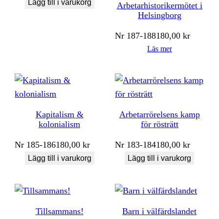
Lägg till i varukorg
Arbetarhistorikermötet i
Helsingborg
Nr
187-188
180,00
kr
Läs mer
Kapitalism &
Arbetarrörelsens kamp
kolonialism
för rösträtt
Nr
185-186
180,00
kr
Nr
183-184
180,00
kr
Lägg till i varukorg
Lägg till i varukorg
Tillsammans!
Barn i välfärdslandet