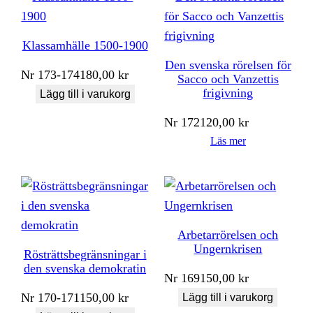
Klassamhälle 1500-1900
Den svenska rörelsen för
Nr
173-174
180,00
kr
Sacco och Vanzettis
frigivning
Lägg till i varukorg
Nr
172
120,00
kr
Läs mer
Arbetarrörelsen och
Ungernkrisen
Rösträttsbegränsningar i
den svenska demokratin
Nr
169
150,00
kr
Nr
170-171
150,00
kr
Lägg till i varukorg