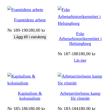
Framtidens arbete
Nr
189-190
180,00
kr
Från
Lägg till i varukorg
Arbetarhistorikermötet i
Helsingborg
Nr
187-188
180,00
kr
Läs mer
Kapitalism &
Arbetarrörelsens kamp
kolonialism
för rösträtt
Nr
185-186
180,00
kr
Nr
183-184
180,00
kr