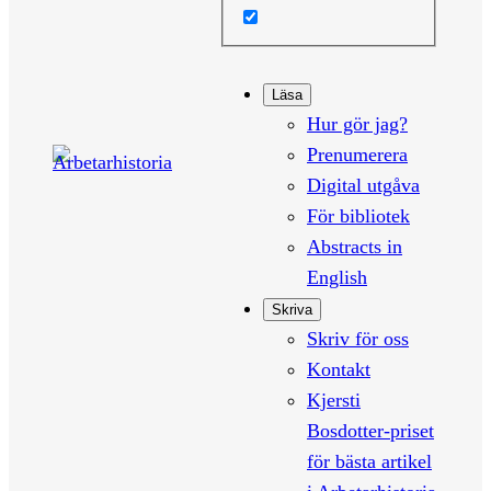
Läsa
Hur gör jag?
Prenumerera
Digital utgåva
För bibliotek
Abstracts in
English
Skriva
Skriv för oss
Kontakt
Kjersti
Bosdotter-priset
för bästa artikel