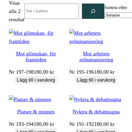
Visar
Search
Sortera efter
alla 2
Sortera
resultat
efter
senaste
Mot glömskan, för
Mot arbetets
framtiden
avhumanisering
Nr
197-198
180,00
kr
Nr
195-196
180,00
kr
Lägg till i varukorg
Lägg till i varukorg
Platser & minnen
Nyktra & debattsugna
Nr
193-194
180,00
kr
Nr
191-192
180,00
kr