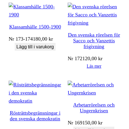
Klassamhälle 1500-1900
Den svenska rörelsen för
Nr
173-174
180,00
kr
Sacco och Vanzettis
frigivning
Lägg till i varukorg
Nr
172
120,00
kr
Läs mer
Arbetarrörelsen och
Ungernkrisen
Rösträttsbegränsningar i
den svenska demokratin
Nr
169
150,00
kr