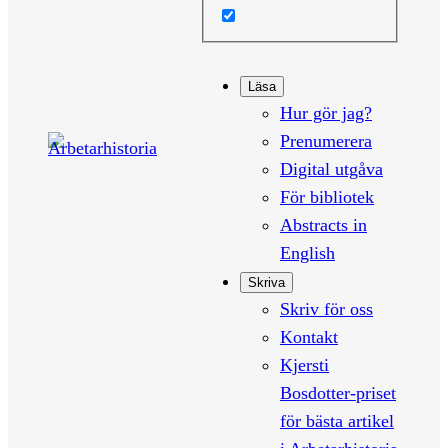
Läsa
Hur gör jag?
Prenumerera
Digital utgåva
För bibliotek
Abstracts in
English
Skriva
Skriv för oss
Kontakt
Kjersti
Bosdotter-priset
för bästa artikel