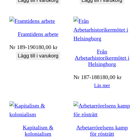
Lägg till i varukorg
Lägg till i varukorg
Framtidens arbete
Nr
189-190
180,00
kr
Från
Lägg till i varukorg
Arbetarhistorikermötet i
Helsingborg
Nr
187-188
180,00
kr
Läs mer
Kapitalism &
Arbetarrörelsens kamp
kolonialism
för rösträtt