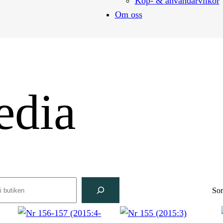
Köp- & användarvilkor
Om oss
edia
rch
Sor