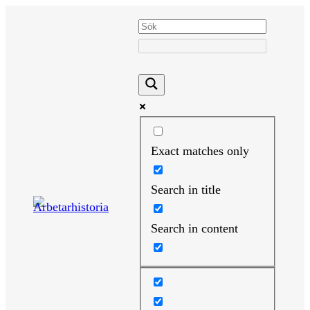
Hoppa
till
innehåll
Exact matches only
Search in title
Search in content