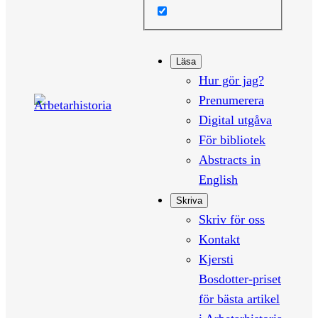
Läsa
Hur gör jag?
Prenumerera
Digital utgåva
För bibliotek
Abstracts in
English
Skriva
Skriv för oss
Kontakt
Kjersti
Bosdotter-priset
för bästa artikel