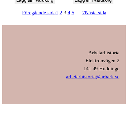
Lägg till i varukorg
Lägg till i varukorg
Föregående sida
1
2
3
4
5
…
7
Nästa sida
Arbetarhistoria
Elektronvägen 2
141 49 Huddinge
arbetarhistoria@arbark.se