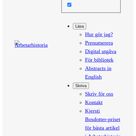
Läsa
Hur gör jag?
Prenumerera
Digital utgåva
För bibliotek
Abstracts in
English
Skriva
Skriv för oss
Kontakt
Kjersti
Bosdotter-priset
för bästa artikel