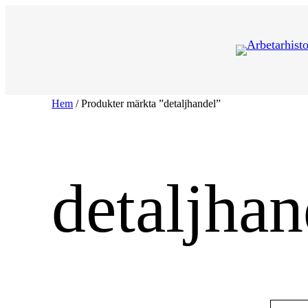
Hoppa
till
innehåll
Hem
/ Produkter märkta ”detaljhandel”
detaljhan