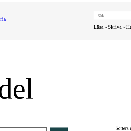
Läsa
Skriva
H
del
Sortera 