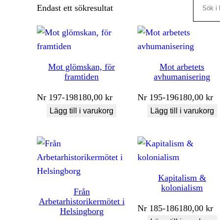
Search
Endast ett sökresultat
Mot glömskan, för
Mot arbetets
framtiden
avhumanisering
Nr
197-198
180,00
kr
Nr
195-196
180,00
kr
Lägg till i varukorg
Lägg till i varukorg
Kapitalism &
kolonialism
Från
Arbetarhistorikermötet i
Nr
185-186
180,00
kr
Helsingborg