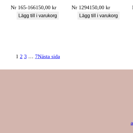
Nr
165-166
150,00
kr
Nr
1294
150,00
kr
Lägg till i varukorg
Lägg till i varukorg
1
2
3
…
7
Nästa sida
a