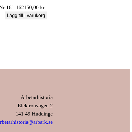
Nr
161-162
150,00
kr
Lägg till i varukorg
Arbetarhistoria
Elektronvägen 2
141 49 Huddinge
rbetarhistoria@arbark.se