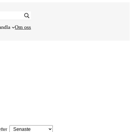
andla
Om oss
efter