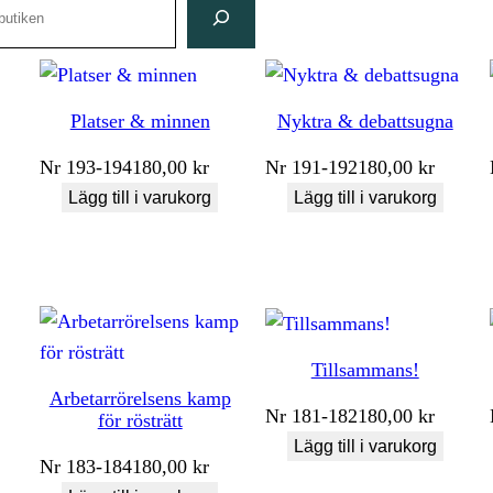
Platser & minnen
Nyktra & debattsugna
Nr
193-194
180,00
kr
Nr
191-192
180,00
kr
Lägg till i varukorg
Lägg till i varukorg
Tillsammans!
Arbetarrörelsens kamp
Nr
181-182
180,00
kr
för rösträtt
Lägg till i varukorg
Nr
183-184
180,00
kr