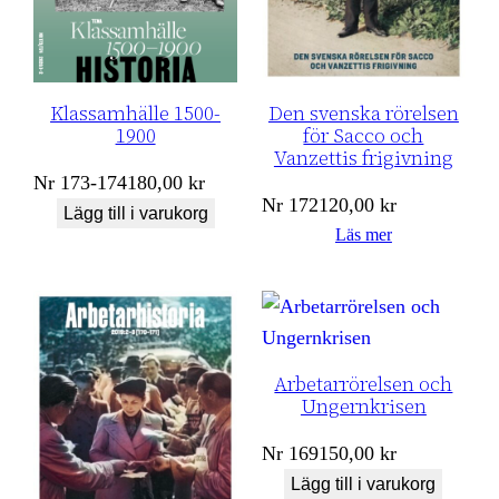
Klassamhälle 1500-
Den svenska rörelsen
1900
för Sacco och
Vanzettis frigivning
Nr
173-174
180,00
kr
Nr
172
120,00
kr
Lägg till i varukorg
Läs mer
Arbetarrörelsen och
Ungernkrisen
Nr
169
150,00
kr
Lägg till i varukorg