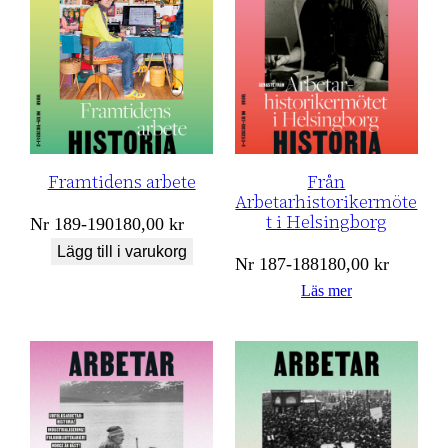
Från
Framtidens arbete
Arbetarhistorikermöte
t i Helsingborg
Nr
189-190
180,00
kr
Lägg till i varukorg
Nr
187-188
180,00
kr
Läs mer