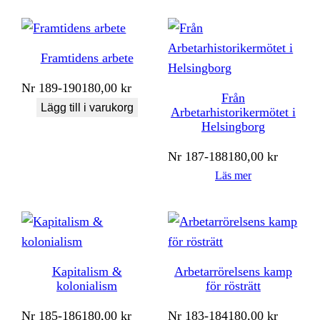
Framtidens arbete
Nr
189-190
180,00
kr
Från
Lägg till i varukorg
Arbetarhistorikermötet i
Helsingborg
Nr
187-188
180,00
kr
Läs mer
Kapitalism &
Arbetarrörelsens kamp
kolonialism
för rösträtt
Nr
185-186
180,00
kr
Nr
183-184
180,00
kr