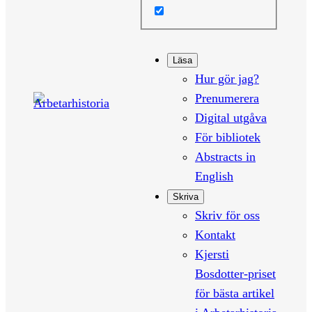
Läsa
Hur gör jag?
Prenumerera
Digital utgåva
För bibliotek
Abstracts in
English
Skriva
Skriv för oss
Kontakt
Kjersti
Bosdotter-priset
för bästa artikel