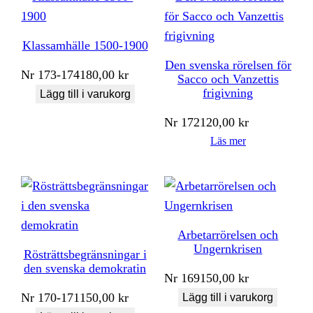
Klassamhälle 1500-1900
Den svenska rörelsen för
Nr
173-174
180,00
kr
Sacco och Vanzettis
frigivning
Lägg till i varukorg
Nr
172
120,00
kr
Läs mer
Arbetarrörelsen och
Ungernkrisen
Rösträttsbegränsningar i
den svenska demokratin
Nr
169
150,00
kr
Nr
170-171
150,00
kr
Lägg till i varukorg